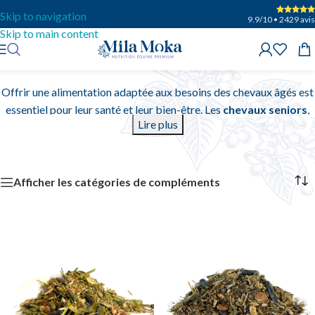
Skip to navigation
9.9/10 • 2429 avis
Skip to main content
Aliments vieux chevaux
Offrir une alimentation adaptée aux besoins des chevaux âgés est
essentiel pour leur santé et leur bien-être. Les
chevaux seniors
,
Lire plus
souvent confrontés à des changements physiques comme une
digestion moins efficace ou une usure dentaire, nécessitent des
aliments spécifiques pour maintenir leur énergie et leur vitalité.
Afficher les catégories de compléments
Nourriture de haute qualité pour cheval
âgé et reprise d’état
Riches en fibres digestibles, en protéines de haute qualité et en
matières grasses, ces aliments assurent un apport énergétique
équilibré tout en préservant la santé digestive et répondre aux
exigences nutritionnelles des vieux chevaux.