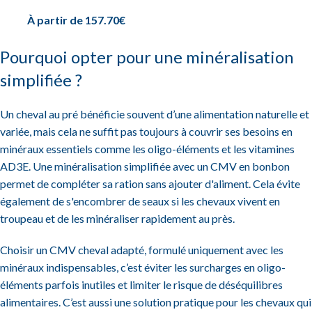
calories et sans excès.
Faciles à distribuer à la main, ces bonbons complètent
À partir de
157.70
€
naturellement le fourrage (herbe ou foin), sans qu’il soit nécessaire
d’ajouter des concentrés. Une solution pratique et ludique pour
Pourquoi opter pour une minéralisation
garantir l’équilibre minéral de votre cheval, même en pâture.
simplifiée ?
Le CMV Crok’Min est très appétant pour le cheval. Ce CMV
Un cheval au pré bénéficie souvent d’une alimentation naturelle et
bonbon est formulé sur support aliment, il contient en plus des
variée, mais cela ne suffit pas toujours à couvrir ses besoins en
oligo-éléments et vitamines, des matières premières d’intérêt
minéraux essentiels comme les oligo-éléments et les vitamines
comme le foin de prairie, de la graine de lin extrudée, de la levure
AD3E. Une minéralisation simplifiée avec un CMV en bonbon
de bière et des antioxydants de melon et de raisin. Le CMV
permet de compléter sa ration sans ajouter d'aliment. Cela évite
Crok’Min est sécable, il se croque facilement par le cheval. Il peut
également de s'encombrer de seaux si les chevaux vivent en
être distribué aux poulains dès l’âge d’un an et à n’importe quel
troupeau et de les minéraliser rapidement au près.
cheval à condition que ces derniers ai une dentition correcte. Par
bon sens on évitera de le distribuer aux vieux chevaux qui n’ont
Choisir un CMV cheval adapté, formulé uniquement avec les
plus de dent.
minéraux indispensables, c’est éviter les surcharges en oligo-
éléments parfois inutiles et limiter le risque de déséquilibres
alimentaires. C’est aussi une solution pratique pour les chevaux qui