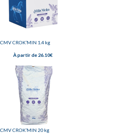
les carences en cuivre favorisent l’apparition d’ostéochondrose
(OCD) chez le jeune poulain en croissance… Ainsi nous
recommandons de maintenir la distribution d’un CMV lorsque les
chevaux sont au près afin de soutenir la santé osseuse, la vitalité et
le système immunitaire. Afin de simplifier la distribution d’un
CMV à son cheval qui vit au près et qui n’a pas d’aliment nous
CMV CROK’MIN 1.4 kg
avons conçu un CMV gourmand sous forme de croquette ou
bonbon qui peut se distribuer directement à la main. Il est idéal
À partir de
26.10
€
pour les chevaux vivant au pré et recevant peu ou pas de
concentrés.
CMV Crok’Min : le CMV bonbon cheval
Le CMV Crok’Min est un CMV cheval sous forme de bonbons
savoureux (croquettes), pensé pour simplifier l’apport quotidien
en minéraux indispensables. Adapté aux chevaux au pré et en
troupeaux, il fournit l’essentiel pour couvrir les besoins en calcium,
phosphore, oligo-éléments et vitamines, tout en restant pauvre en
CMV CROK’MIN 20 kg